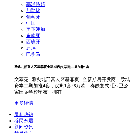
塞浦路斯
加勒比
葡萄牙
中国
美英澳加
东南亚
西班牙
迪拜
巴拿马
雅典北部富人区基菲夏全新期房|文萃苑|二期加推4套
文萃苑 | 雅典北部富人区基菲夏 | 全新期房开发商：欧域
资本二期加推4套，仅剩1套28万欧，稀缺复式2卧2卫公
寓国际学校密布，拥有
更多详情
最新热销
移民永居
新闻资讯