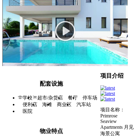
项目信息
建筑面积：162.64平
土地面积：
物业类型：公寓
卧室数量：2室
车位数量：1个
交房时间：2023
房源产权：永久
房源价格：185万起
房源均价：1.1万起
交房标准：精装修
项目介绍
配套设施
学校
超市/杂货店
餐厅
停车场
便利店
海滩
商业区
汽车站
项目名称：
医院
Primrose
Seaview
Apartments 月见
物业特点
海景公寓