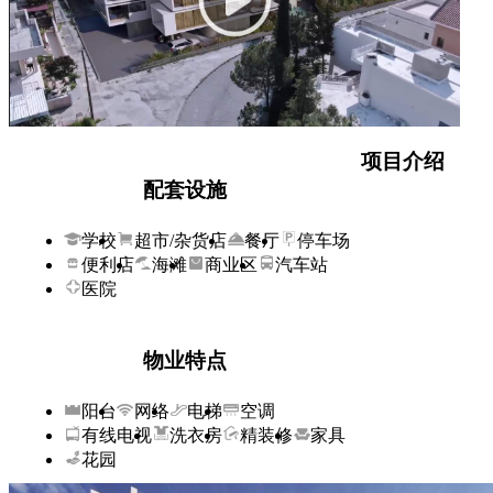
车位数量：
交房时间：2023/04
房源产权：永久
房源价格：360万起
房源均价：2.85万起
交房标准：精装修
项目介绍
配套设施
学校
超市/杂货店
餐厅
停车场
便利店
海滩
商业区
汽车站
医院
物业特点
阳台
网络
电梯
空调
有线电视
洗衣房
精装修
家具
花园