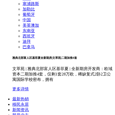
塞浦路斯
加勒比
葡萄牙
中国
美英澳加
东南亚
西班牙
迪拜
巴拿马
雅典北部富人区基菲夏全新期房|文萃苑|二期加推4套
文萃苑 | 雅典北部富人区基菲夏 | 全新期房开发商：欧域
资本二期加推4套，仅剩1套28万欧，稀缺复式2卧2卫公
寓国际学校密布，拥有
更多详情
最新热销
移民永居
新闻资讯