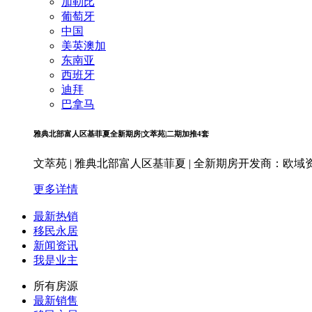
加勒比
葡萄牙
中国
美英澳加
东南亚
西班牙
迪拜
巴拿马
雅典北部富人区基菲夏全新期房|文萃苑|二期加推4套
文萃苑 | 雅典北部富人区基菲夏 | 全新期房开发商：欧
更多详情
最新热销
移民永居
新闻资讯
我是业主
所有房源
最新销售