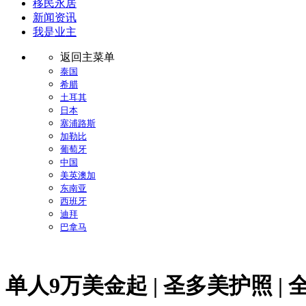
移民永居
新闻资讯
我是业主
返回主菜单
泰国
希腊
土耳其
日本
塞浦路斯
加勒比
葡萄牙
中国
美英澳加
东南亚
西班牙
迪拜
巴拿马
单人9万美金起 | 圣多美护照 | 