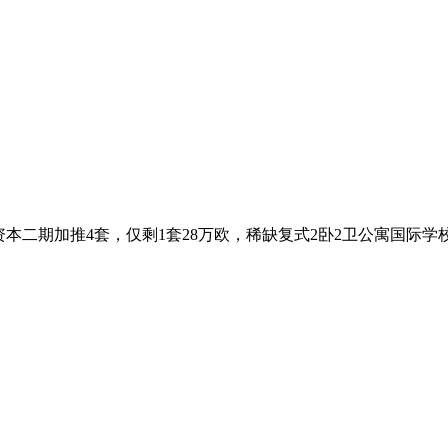
域资本二期加推4套，仅剩1套28万欧，稀缺复式2卧2卫公寓国际