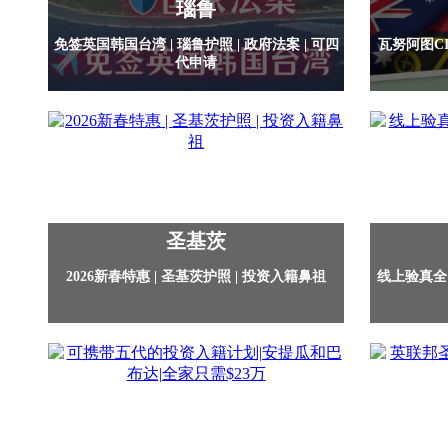
瑙鲁
免签英国韩国台湾 | 瑙鲁护照 | 政府法案 | 可四
瓦努阿图C
代申请
圣基茨
2026新春特惠 | 圣基茨护照 | 投资入籍鼻祖
线上验真全