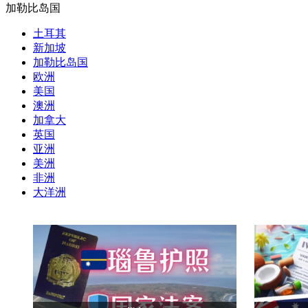
加勒比岛国
土耳其
新加坡
加勒比岛国
欧洲
美国
澳洲
加拿大
英国
亚洲
美洲
非洲
大洋洲