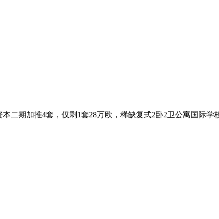
域资本二期加推4套，仅剩1套28万欧，稀缺复式2卧2卫公寓国际