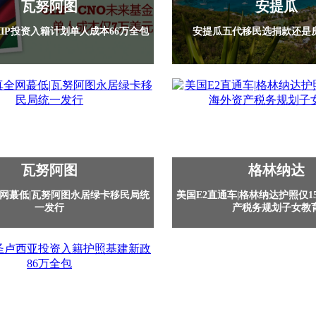
瓦努阿图
安提瓜
IIP投资入籍计划单人成本66万全包
安提瓜五代移民选捐款还是
瓦努阿图
格林纳达
网蕞低|瓦努阿图永居绿卡移民局统
美国E2直通车|格林纳达护照仅1
一发行
产税务规划子女教