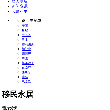
移民永居
新闻资讯
我是业主
返回主菜单
泰国
希腊
土耳其
日本
塞浦路斯
加勒比
葡萄牙
中国
美英澳加
东南亚
西班牙
迪拜
巴拿马
移民永居
选择分类: