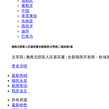
加勒比
葡萄牙
中国
美英澳加
东南亚
西班牙
迪拜
巴拿马
雅典北部富人区基菲夏全新期房|文萃苑|二期加推4套
文萃苑 | 雅典北部富人区基菲夏 | 全新期房开发商：欧
更多详情
最新热销
移民永居
新闻资讯
我是业主
所有房源
最新销售