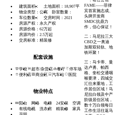
FAME——菲律
建筑面积：
土地面积：18,907平
宾首富施志成、
物业类型：公寓
卧室数量：
头牌开发商
车位数量：
交房时间：2021
SMDC抗鼎力
房源产权：永久产权
作，信心保证！
房源价格：62万起
房源均价：2.5万起
二：马尼拉三大
交房标准：精装修
CBD之一奥迪
加斯双轻轨、地
铁环聚！
配套设施
三：马卡蒂、曼
达卢勇、帕西
学校
超市/杂货店
餐厅
停车场
格、奎松交通咽
便利店
商业区
汽车站
医院
喉要津，四城交
汇往来重地，工
作居住区域！马
物业特点
尼拉白领及中产
阶级居住区域，
阳台
网络
电梯
24安保
空调
数十万白领每日
有线电视
洗衣房
精装修
家具
工作生活往返马
花园