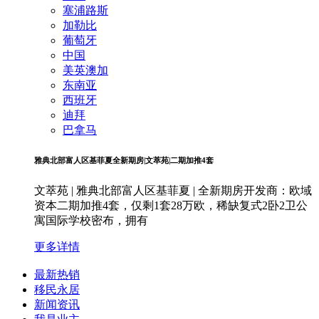
塞浦路斯
加勒比
葡萄牙
中国
美英澳加
东南亚
西班牙
迪拜
巴拿马
雅典北部富人区基菲夏全新期房|文萃苑|二期加推4套
文萃苑 | 雅典北部富人区基菲夏 | 全新期房开发商：欧域
资本二期加推4套，仅剩1套28万欧，稀缺复式2卧2卫公
寓国际学校密布，拥有
更多详情
最新热销
移民永居
新闻资讯