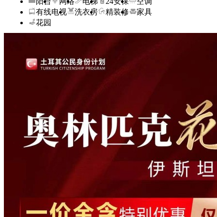
阳台
网络
电梯
24安保
空调
有线电视
洗衣房
精装修
家具
花园