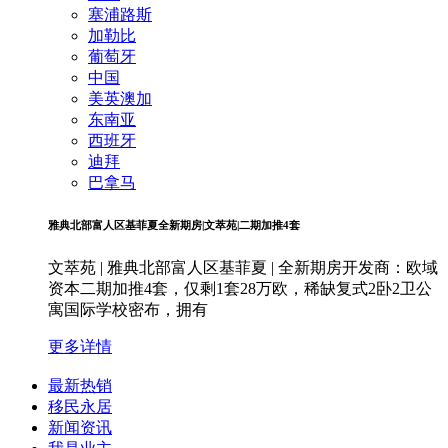
塞浦路斯
加勒比
葡萄牙
中国
美英澳加
东南亚
西班牙
迪拜
巴拿马
雅典北部富人区基菲夏全新期房|文萃苑|二期加推4套
文萃苑 | 雅典北部富人区基菲夏 | 全新期房开发商：欧域
资本二期加推4套，仅剩1套28万欧，稀缺复式2卧2卫公
寓国际学校密布，拥有
更多详情
最新热销
移民永居
新闻资讯