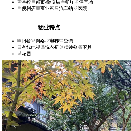
学校
超市/杂货店
餐厅
停车场
便利店
商业区
汽车站
医院
物业特点
阳台
网络
电梯
空调
有线电视
洗衣房
精装修
家具
花园