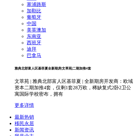
塞浦路斯
加勒比
葡萄牙
中国
美英澳加
东南亚
西班牙
迪拜
巴拿马
雅典北部富人区基菲夏全新期房|文萃苑|二期加推4套
文萃苑 | 雅典北部富人区基菲夏 | 全新期房开发商：欧域
资本二期加推4套，仅剩1套28万欧，稀缺复式2卧2卫公
寓国际学校密布，拥有
更多详情
最新热销
移民永居
新闻资讯